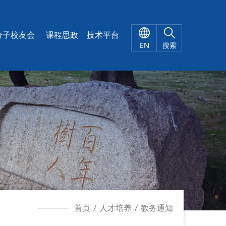
X
分子校友会
课程思政
技术平台
EN
搜索
首页
/
人才培养
/
教务通知