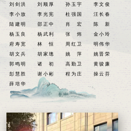
刘剑洪
刘顺厚
孙玉宇
李文俊
李小放
李光宪
杜强国
汪长春
陆建明
邵正中
肖宏
陈新
杨玉良
杨武利
张炜
金小玲
府寿宽
林恒
周红卫
明伟华
胡文兵
胡家璁
姚萍
姚晋荣
郭鸣明
诸初
高勤卫
黄骏廉
彭慧胜
谢小彬
程为庄
操云芬
薛培华