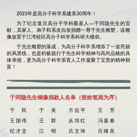
2023年是高分子科学系建系30周年！
为了纪念复旦高分子学科奠基人—于同隐先生的贡
献，其家人、弟子和系友自发捐赠一尊于先生雕塑，该雕
像放置于江湾校区高分子科学系科研大楼前。
于先生雕塑的落成，为高分子科学系增添了一道亮丽
的风景线，也是积极践行于先生科学精神与高尚品格的具
体举措，更为高分子科学系育人工作凝聚了宝贵的精神财
富！
于同隐先生铜像捐款人名单（按姓笔画为序）
于民
于美
方征平
王芳
王国伟
王群
丛培红
冯嘉春
纪才圭
江明
吕文琦
吕绪良