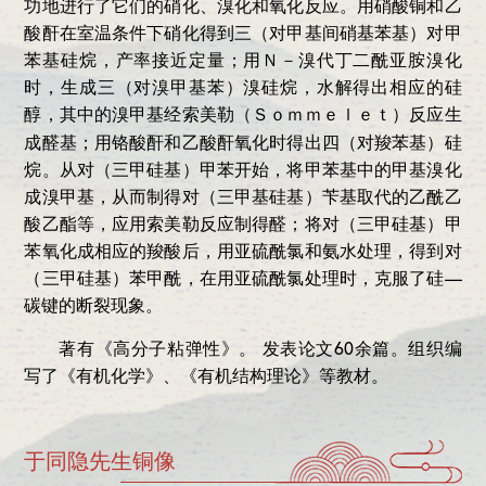
功地进行了它们的硝化、溴化和氧化反应。用硝酸铜和乙
酸酐在室温条件下硝化得到三（对甲基间硝基苯基）对甲
苯基硅烷，产率接近定量；用Ｎ－溴代丁二酰亚胺溴化
时，生成三（对溴甲基苯）溴硅烷，水解得出相应的硅
醇，其中的溴甲基经索美勒
反应生
（Ｓｏｍｍｅｌｅｔ）
成醛基；用铬酸酐和乙酸酐氧化时得出四（对羧苯基）硅
烷。从对（三甲硅基）甲苯开始，将甲苯基中的甲基溴化
成溴甲基，从而制得对（三甲基硅基）苄基取代的乙酰乙
酸乙酯等，应用索美勒反应制得醛；将对（三甲硅基）甲
苯氧化成相应的羧酸后，用亚硫酰氯和氨水处理，得到对
（三甲硅基）苯甲酰，在用亚硫酰氯处理时，克服了硅—
碳键的断裂现象。
著有《高分子粘弹性》。 发表论文60余篇。组织编
写了《有机化学》、《有机结构理论》等教材。
于同隐先生铜像