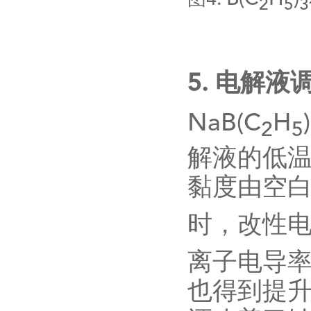
图
4.
2
5
3
5.
电解液
NaB(C
H
)
2
5
解液的低
黏度由空
时，改性
离子电导
也得到提