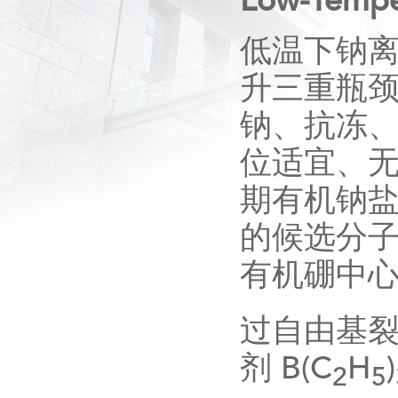
Low-Temper
低温下钠
升三重瓶
钠、抗冻
位适宜、
期有机钠
的候选分
有机硼中
过自由基
剂
B(C
H
)
2
5