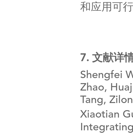
和应用可
7.
文献详
Shengfei 
Zhao, Huaj
Tang, Zil
Xiaotian G
Integratin