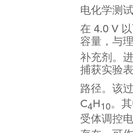
电化学测
在
4.0 V
以
容量，与
补充剂。
捕获实验
路径。该
C
H
。其
4
10
受体调控