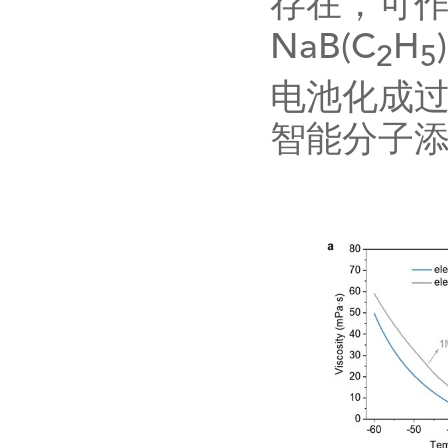
存在，可
NaB(C
H
)
2
5
电池化成过
智能分子