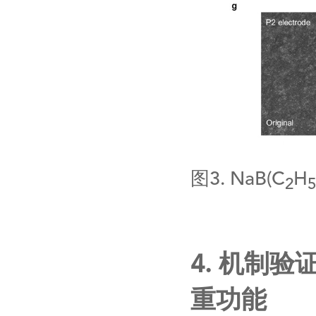
图
3. NaB(C
H
2
5
4.
机制验
重功能