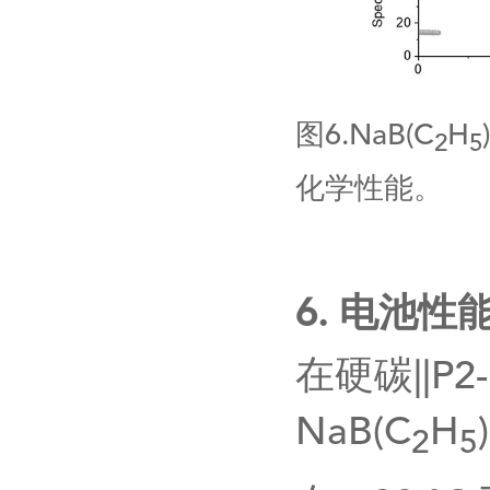
图
6.
NaB(C
H
)
2
5
化学性能。
6.
电池性
在硬碳
||P2
NaB(C
H
)
2
5