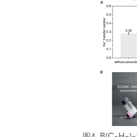
B(C
H
)