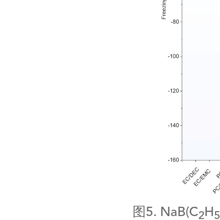
图
5. NaB(C
H
2
5