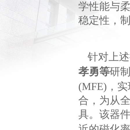
学性能与
稳定性，
针对上述
孝勇等
研
(MFE)
，实
合，为从
具。该器