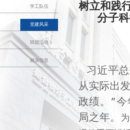
树立和践
学工队伍
分子科
党建风采
班团活动
就业信息
习近平总
从实际出
政绩。
”
今
局之年。
为