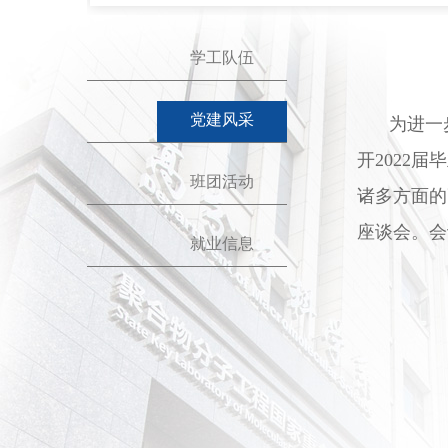
学工队伍
党建风采
为进一
开
2022
届毕
班团活动
诸多方面的
座谈会。会
就业信息