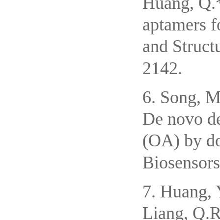
Huang, Q.*
aptamers f
and Struct
2142.
6. Song, M
De novo de
(OA) by do
Biosensors
7. Huang, 
Liang, Q.R