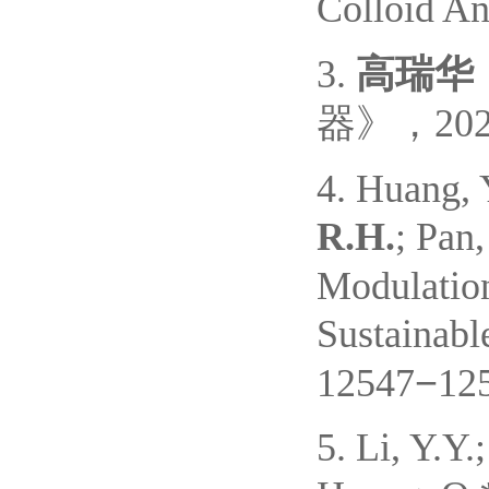
Colloid An
3.
高瑞华
20
器》，
4. Huang, 
R.H.
; Pan,
Modulatio
Sustainabl
12547
−
12
5. Li, Y.Y