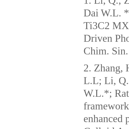
1. Li, Q.;
Dai W.L. *
Ti3C2 MXen
Driven Pho
Chim. Sin.
2. Zhang, 
L.L; Li, Q.
W.L.*; Rat
framework
enhanced p