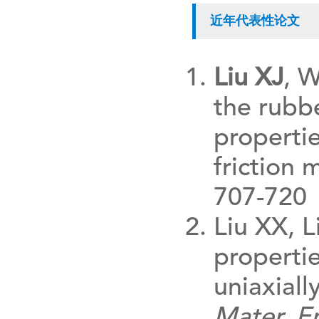
近年代表性论文
Liu XJ
, 
the rubb
properti
friction 
707-720
Liu XX, L
properti
uniaxiall
Mater. E