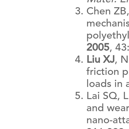
Chen ZB,
mechanis
polyethy
2005
, 43
Liu XJ
, N
friction 
loads in 
Lai SQ, L
and wear 
nano-att