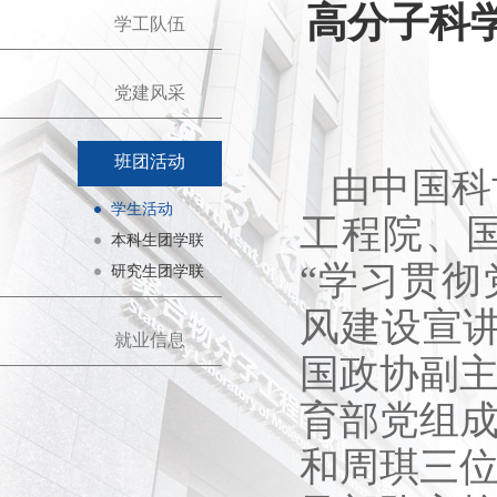
高分子科
学工队伍
党建风采
班团活动
由中国科
学生活动
工程院、
本科生团学联
“学习贯彻
研究生团学联
风建设宣讲
就业信息
国政协副
育部党组
和周琪三