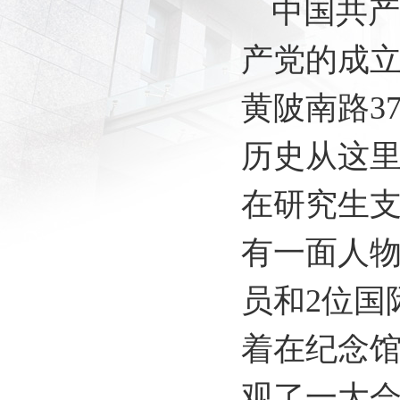
中国共产
产党
的成立
黄陂南路
3
历史从这里
在研究生
有一面人物
员和2位国
着在纪念
观了一大会