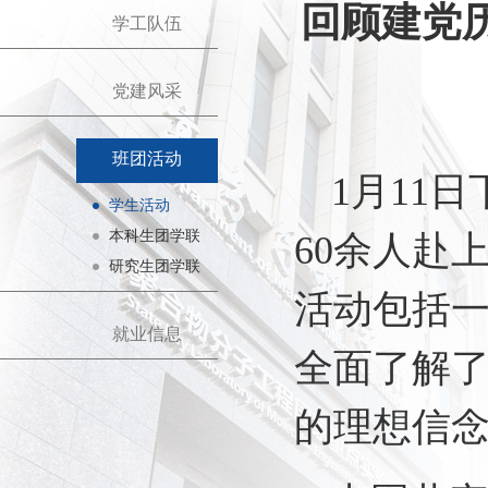
回顾建党
学工队伍
党建风采
班团活动
1
月11
学生活动
本科生团学联
60余人赴
研究生团学联
活动包括
就业信息
全面了解
的理想信