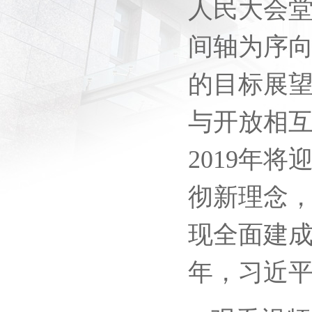
人民大会
间轴为序
的目标展望
与开放相
2019年
彻新理念，
现全面建成
年，习近