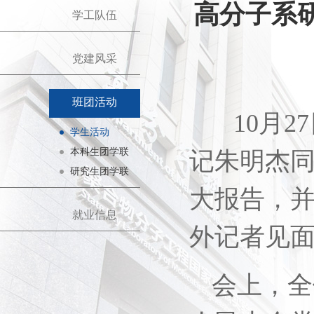
高分子系
学工队伍
党建风采
班团活动
10
月2
学生活动
本科生团学联
记朱明杰同
研究生团学联
大报告，
就业信息
外记者见
会上，全