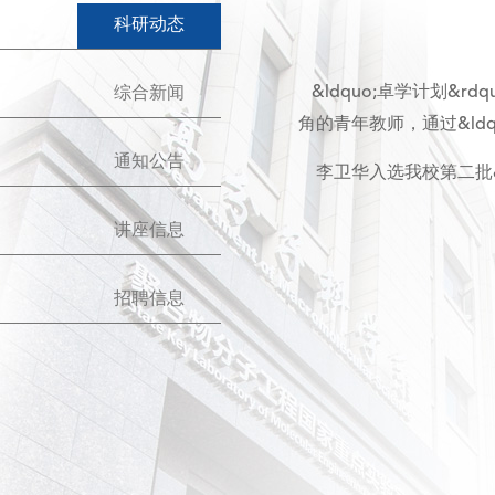
科研动态
&ldquo;卓学计划&r
综合新闻
角的青年教师，通过&ld
通知公告
李卫华入选我校第二批&ld
讲座信息
招聘信息