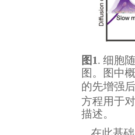
1
.
图
细胞
图。图中
的先增强
方程用于
描述。
在此基础