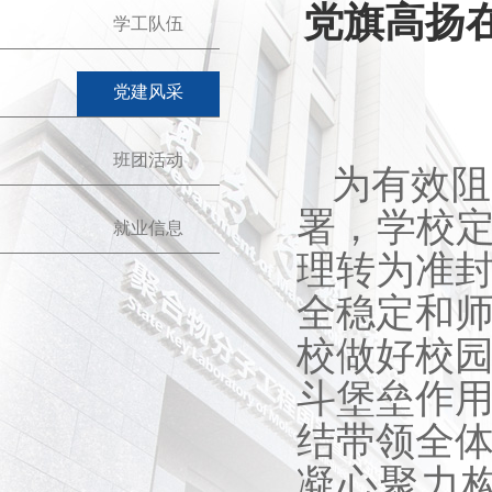
党旗高扬
学工队伍
党建风采
班团活动
为有效阻
署，学校定于
就业信息
理转为准
全稳定和
校做好校
斗堡垒作
结带领全
凝心聚力