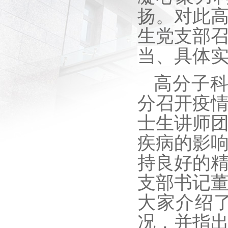
扬。对此
生党支部
当、具体
高分子
分召开疫
士生讲师
疾病的影
持良好的
支部书记
大家介绍
况，并指