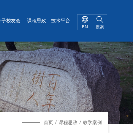
X
分子校友会
课程思政
技术平台
EN
搜索
首页
/
课程思政
/
教学案例