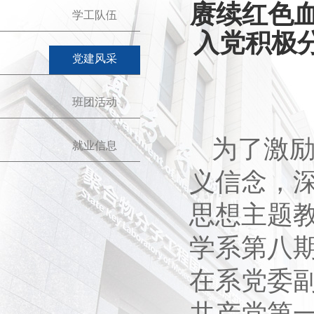
赓续红色
学工队伍
入党积极
党建风采
班团活动
为了激
就业信息
义信念，
思想主题教
学系第八
在系党委
共产党第