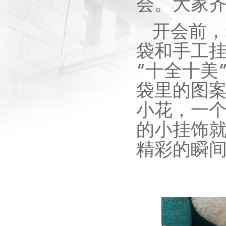
会。大家
开会前，
袋和手工
“十全十美
袋里的图
小花，一
的小挂饰
精彩的瞬