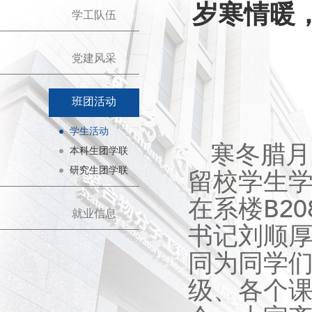
岁寒情暖，
学工队伍
党建风采
班团活动
学生活动
寒冬腊月
本科生团学联
研究生团学联
留校学生学
在系楼B2
就业信息
书记刘顺
同为同学
级、各个课